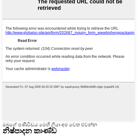
ඔබගේ පණිවිඩය මෙහි ලියා අප වෙත එවන්න
නිෂ්පාදන කාණ්ඩ