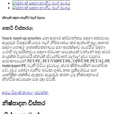
ස්නැක් සඳහා නැඟිට බෑග් බෑගය
කෙටි විස්තරය:
Snack stand-up pouches යනු ආහාර කර්මාන්තය සඳහා අත්‍යවශ්‍ය
ඇසුරුම් විසඳුමකි.මෙම බෑග් නිර්මාණය කර ඇත්තේ සුලු ආහාර
සඳහා හොඳම ගුණාත්මකභාවය සහ ආරක්ෂාව සැපයීම සඳහා
ය.එහි ඵලදායීතාවය සඳහා ප්රධාන සාධකයක් වන්නේ බහු ස්ථර
සංයුක්ත ව්යුහයයි.ස්නැක් ස්ටෑන්ඩ්-අප් මල්ලේ ද්‍රව්‍ය ව්‍යුහය
සාමාන්‍යයෙන් PET/PE, PET/VMPET/PE, OPP/CPP, PET/AL/PE
matte/paper/PE වැනි විවිධ ද්‍රව්‍යවල ස්ථර කිහිපයකින් සමන්විත
වේ. ද්‍රව්‍ය තෝරා ගැනීම බාධක ගුණ, තාප ප්‍රතිරෝධය සහ
යාන්ත්‍රික ශක්තිය ඇතුළුව ඇසුරුම් කරන ලද නිෂ්පාදනයේ
නිශ්චිත අවශ්‍යතා මත රඳා පවතී.
අපට විද්‍යුත් තැපෑල එවන්න
නිෂ්පාදන විස්තර