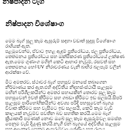
නිෂ්පාදන ටැග්
නිෂ්පාදන විශේෂාංග
මෙම බෑග් සුලු කෑම ඇසුරුම් සඳහා වඩාත් සුදුසු විශේෂාංග
රාශියක් ඇත.
පළමුවෙන්ම, ඒවාට ඉහළ ඇඳුම් ප්‍රතිරෝධය, ජල ප්‍රතිරෝධය,
තෙතමනය ප්‍රතිරෝධය සහ ඔක්සිකරණ ප්‍රතිරෝධයේ ලක්ෂණ
ඇත.මෙම ගුණාංග මගින් කෙටි ආහාර නැවුම්, රසවත් සහ
තෙතමනය හෝ UV නිරාවරණය වැනි බාහිර බලපෑම් වලින්
ආරක්ෂා වේ.
මීට අමතරව, ස්ථාවර බෑග් පහසුව මනසේ තබාගෙන
නිර්මාණය කර ඇත.එහි අද්විතීය නිදහස්-ස්ථායී සැලසුම
මඟින් පරිශීලකයින්ට අමතර සහායකින් තොරව සුලු කෑම
පහසුවෙන් ඉවත් කිරීමට සහ ගබඩා කිරීමට ඉඩ සලසයි.සිපර්
සැලසුම පාරිභෝගිකයින්ට අවශ්‍ය පරිදි පහසුවෙන් බෑගය
විවෘත කිරීමට සහ වැසීමට ඉඩ සලසයි, කෙටි කෑම වැඩි
කාලයක් නැවුම්ව පවතින බව සහතික කරයි.මෙම බෑග්
ක්‍රියාකාරී පමණක් නොව ඔබේ සුලු කෑම ඇසුරුම්වල සමස්ත
පෙනුම වැඩි දියුණු කරයි.නැගී එන බෑගයේ අද්විතීය සැලසුම
සහ අලංකාර පෙනුම ඇසුරුම්වල ශ්‍රේණිය සහ රූපය