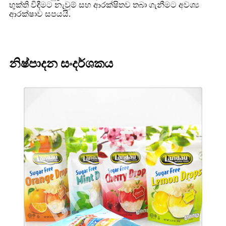
භුක්ති විඳීමට නැවුම් සහ ආරක්ෂිතව තබා ගැනීමට අවශ්‍ය
ආරක්ෂාව සපයයි.
නිෂ්පාදන සංදර්ශකය