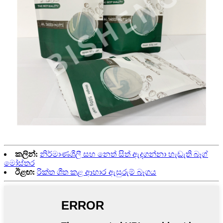
කලින්:
නිර්මාණශීලී සහ නෙත් සිත් ඇදගන්නා හැඩැති බෑග්
මෝස්තර
ඊළඟ:
රික්ත ශීත කළ ආහාර ඇසුරුම් බෑගය