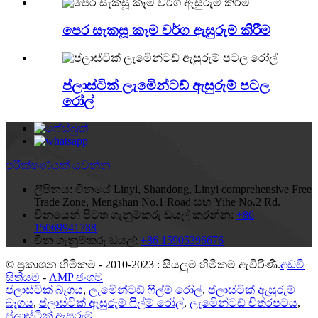
පෙර සැකසූ කෑම වර්ග ඇසුරුම් කිරීම
ප්ලාස්ටික් ලැමිෙන්ටඩ් ඇසුරුම් පටල
රෝල්
පරීක්ෂණයක් යවන්න
ලිපිනය:
චීනයේ Linyi, Shandong, Linyi comprehensive Free
Trade Zone, Mengshan No.1 Road සහ Yihe No.2 Rd.
චීනයෙන් පිටත ගැනුම්කරු ඩයල් කරන්න:
+86
15069941788
චීන ගැනුම්කරු ඩයල්:
+86 15905396676
© ප්‍රකාශන හිමිකම - 2010-2023 : සියලුම හිමිකම් ඇවිරිණි.
අඩවි
සිතියම
-
AMP ජංගම
ප්ලාස්ටික් බෑගය
,
ලැමිෙන්ටඩ් ෆිල්ම් රෝල්
,
ප්ලාස්ටික් ඇසුරුම්
බෑගය
,
ප්ලාස්ටික් ඇසුරුම් ෆිල්ම් රෝල්
,
ලැමිෙන්ටඩ් චිත්රපටය
,
ප්ලාස්ටික් ඇසුරුම්
,