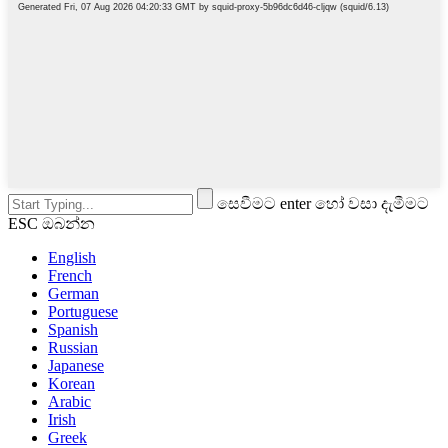
සෙවීමට enter හෝ වසා දැමීමට
ESC ඔබන්න
English
French
German
Portuguese
Spanish
Russian
Japanese
Korean
Arabic
Irish
Greek