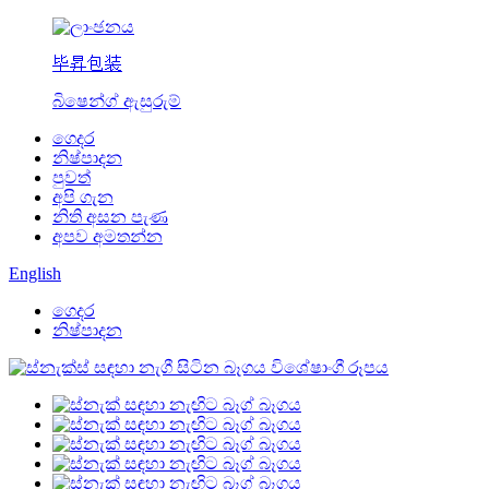
毕昇包装
බිෂෙන්ග් ඇසුරුම්
ගෙදර
නිෂ්පාදන
පුවත්
අපි ගැන
නිති අසන පැණ
අපව අමතන්න
English
ගෙදර
නිෂ්පාදන