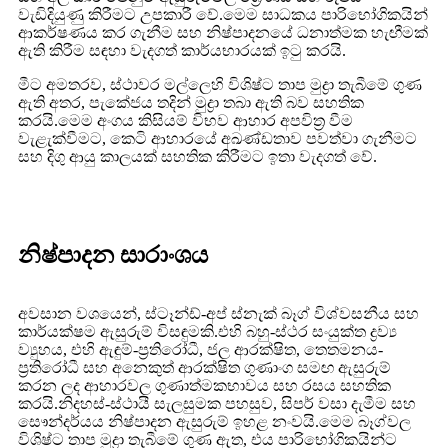
වැඩිදියුණු කිරීමට උපකාරී වේ.මෙම සාධකය පාරිභෝගිකයින්
ආකර්ෂණය කර ගැනීම සහ නිෂ්පාදනයේ ධනාත්මක හැඟීමක්
ඇති කිරීම සඳහා වැදගත් කාර්යභාරයක් ඉටු කරයි.
මීට අමතරව, ස්ථාවර මල්ලෙහි විශිෂ්ට තාප මුද්‍රා තැබීමේ ගුණ
ඇති අතර, පැකේජය තදින් මුද්‍රා තබා ඇති බව සහතික
කරයි.මෙම අංගය කිසියම් විභව ආහාර අපවිත්‍ර වීම
වැළැක්වීමට, කෙටි ආහාරයේ අඛණ්ඩතාව පවත්වා ගැනීමට
සහ දිගු ආයු කාලයක් සහතික කිරීමට ඉතා වැදගත් වේ.
නිෂ්පාදන සාරාංශය
අවසාන වශයෙන්, ස්ටෑන්ඩ්-අප් ස්නැක් බෑග් විශ්වසනීය සහ
කාර්යක්ෂම ඇසුරුම් විසඳුමකි.එහි බහු-ස්ථර සංයුක්ත ද්‍රව්‍ය
ව්‍යුහය, එහි ඇඳුම්-ප්‍රතිරෝධී, ජල ආරක්ෂිත, තෙතමනය-
ප්‍රතිරෝධී සහ අනෙකුත් ආරක්ෂිත ගුණාංග සමඟ ඇසුරුම්
කරන ලද ආහාරවල ගුණාත්මකභාවය සහ රසය සහතික
කරයි.නිදහස්-ස්ථායී සැලසුමක පහසුව, සිපර් වසා දැමීම සහ
සෞන්දර්යය නිෂ්පාදන ඇසුරුම් ඉහළ නංවයි.මෙම බෑග්වල
විශිෂ්ට තාප මුද්‍රා තැබීමේ ගුණ ඇත, එය පාරිභෝගිකයින්ට