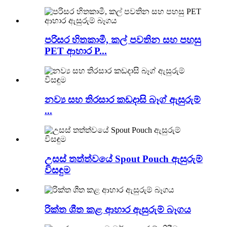
පරිසර හිතකාමී, කල් පවතින සහ පහසු
PET ආහාර P...
නව්‍ය සහ තිරසාර කඩදාසි බෑග් ඇසුරුම්
...
උසස් තත්ත්වයේ Spout Pouch ඇසුරුම්
විසඳුම
රික්ත ශීත කළ ආහාර ඇසුරුම් බෑගය