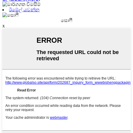
ඊමේල් යවන්න
සොෆී
x